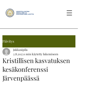
Päivitys
jukkasipila
2.8.2023
1 min käytetty lukemiseen
Kristillisen kasvatuksen
kesäkonferenssi
Järvenpäässä