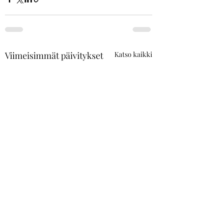
Viimeisimmät päivitykset
Katso kaikki
Kouvolassa käynnistyy
Kouluhankkeet