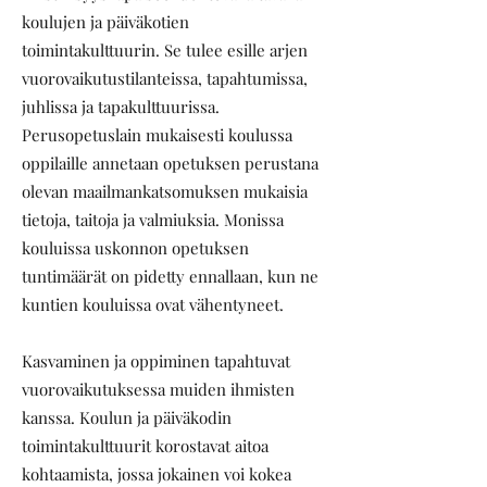
koulujen ja päiväkotien
toimintakulttuurin. Se tulee esille arjen
vuorovaikutustilanteissa, tapahtumissa,
juhlissa ja tapakulttuurissa.
Perusopetuslain mukaisesti koulussa
oppilaille annetaan opetuksen perustana
olevan maailmankatsomuksen mukaisia
tietoja, taitoja ja valmiuksia. Monissa
kouluissa uskonnon opetuksen
tuntimäärät on pidetty ennallaan, kun ne
kuntien kouluissa ovat vähentyneet.
Kasvaminen ja oppiminen tapahtuvat
vuorovaikutuksessa muiden ihmisten
kanssa. Koulun ja päiväkodin
toimintakulttuurit korostavat aitoa
kohtaamista, jossa jokainen voi kokea