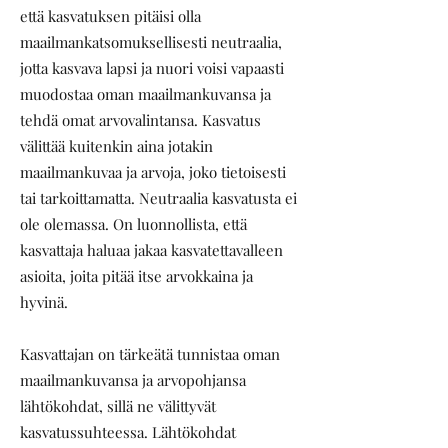
että kasvatuksen pitäisi olla
maailmankatsomuksellisesti neutraalia,
jotta kasvava lapsi ja nuori voisi vapaasti
muodostaa oman maailmankuvansa ja
tehdä omat arvovalintansa. Kasvatus
välittää kuitenkin aina jotakin
maailmankuvaa ja arvoja, joko tietoisesti
tai tarkoittamatta. Neutraalia kasvatusta ei
ole olemassa. On luonnollista, että
kasvattaja haluaa jakaa kasvatettavalleen
asioita, joita pitää itse arvokkaina ja
hyvinä.
Kasvattajan on tärkeätä tunnistaa oman
maailmankuvansa ja arvopohjansa
lähtökohdat, sillä ne välittyvät
kasvatussuhteessa. Lähtökohdat