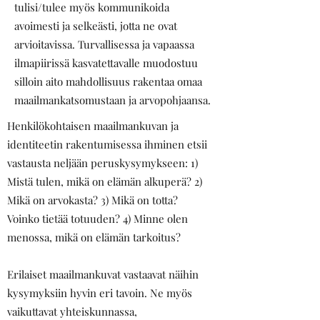
tulisi/tulee myös kommunikoida
avoimesti ja selkeästi, jotta ne ovat
arvioitavissa. Turvallisessa ja vapaassa
ilmapiirissä kasvatettavalle muodostuu
silloin aito mahdollisuus rakentaa omaa
maailmankatsomustaan ja arvopohjaansa.
Henkilökohtaisen maailmankuvan ja
identiteetin rakentumisessa ihminen etsii
vastausta neljään peruskysymykseen: 1)
Mistä tulen, mikä on elämän alkuperä? 2)
Mikä on arvokasta? 3) Mikä on totta?
Voinko tietää totuuden? 4) Minne olen
menossa, mikä on elämän tarkoitus?
Erilaiset maailmankuvat vastaavat näihin
kysymyksiin hyvin eri tavoin. Ne myös
vaikuttavat yhteiskunnassa,