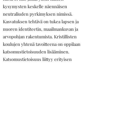
kysymysten keskelle näennäisen
neutraliuden pyrkimyksen nimissä.
Kasvatuksen tehtävä on tukea lapsen ja
nuoren identiteetin, maailmankuvan ja
arvopohjan rakentumista. Kristillisten
koulujen yhtenä tavoitteena on oppilaan
katsomustietoisuuden lisääminen.
Katsomustietoisuus liittyy erityisen
maailmankatsomuksen mukaisen
opetuksen profiiliin.
Katsomustietoisuudella tarkoitetaan
kykyä tunnistaa ja arvioida erilaisia
maailmankatsomuksia sekä niiden
vaikutusta ja merkitystä yksilön, yhteisön
ja yhteiskunnan elämässä.