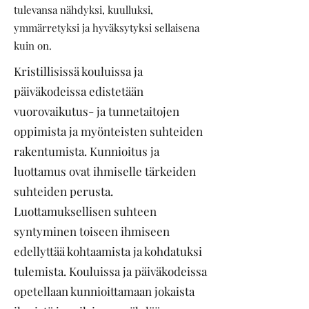
tulevansa nähdyksi, kuulluksi,
ymmärretyksi ja hyväksytyksi sellaisena
kuin on.
Kristillisissä kouluissa ja
päiväkodeissa edistetään
vuorovaikutus- ja tunnetaitojen
oppimista ja myönteisten suhteiden
rakentumista. Kunnioitus ja
luottamus ovat ihmiselle tärkeiden
suhteiden perusta.
Luottamuksellisen suhteen
syntyminen toiseen ihmiseen
edellyttää kohtaamista ja kohdatuksi
tulemista. Kouluissa ja päiväkodeissa
opetellaan kunnioittamaan jokaista