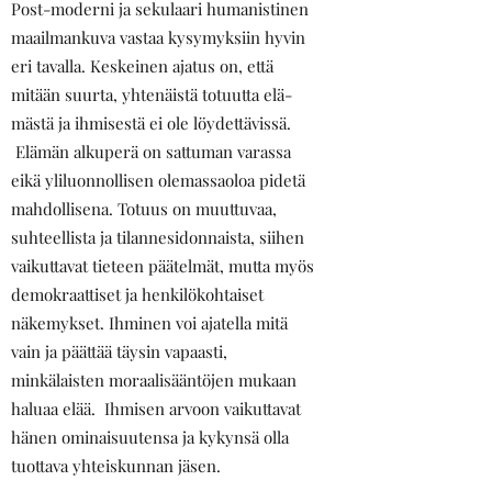
Post-moderni ja sekulaari humanistinen
maailmankuva vastaa kysymyksiin hyvin
eri tavalla. Keskeinen ajatus on, että
mitään suurta, yhtenäistä totuutta elä­
mästä ja ihmisestä ei ole löydettävissä.
Elämän alkuperä on sattuman varassa
eikä yliluonnollisen olemassaoloa pidetä
mahdollisena. Totuus on muuttuvaa,
suhteellista ja tilannesidonnaista, siihen
vaikuttavat tieteen päätelmät, mutta myös
demokraattiset ja henkilökohtaiset
näkemykset. Ihminen voi ajatella mitä
vain ja päättää täy­sin vapaasti,
minkälaisten moraalisääntöjen mukaan
haluaa elää. Ihmisen arvoon vaikuttavat
hänen ominaisuutensa ja kykynsä olla
tuottava yhteiskunnan jäsen.