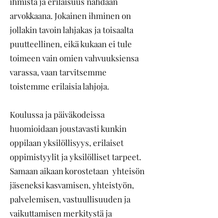
ihmistä ja erilaisuus nähdään
arvokkaana. Jokainen ihminen on
jollakin tavoin lahjakas ja toisaalta
puutteellinen, eikä kukaan ei tule
toimeen vain omien vahvuuksiensa
varassa, vaan tarvitsemme
toistemme erilaisia lahjoja.
Koulussa ja päiväkodeissa
huomioidaan joustavasti kunkin
oppilaan yksilöllisyys, erilaiset
oppimistyylit ja yksilölliset tarpeet.
Samaan aikaan korostetaan yhteisön
jäseneksi kasvamisen, yhteistyön,
palvelemisen, vastuullisuuden ja
vaikuttamisen merkitystä ja