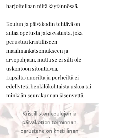
harjoitellaan niitä käytännössä.
Koulun ja päiväkodin tehtävä on
antaa opetusta ja kasvatusta, joka
perustuu kristilliseen
maailmankatsomukseen ja
arvopohjaan, mutta se ei silti ole
uskontoon sitouttavaa.
Lapsilta/nuorilta ja perheiltä ei
edellytetä henkilökohtaista uskoa tai
minkään seurakunnan jäsenyyttä.
Kristillisten koulujen ja
päiväkotien toiminnan
perustana on kristillinen