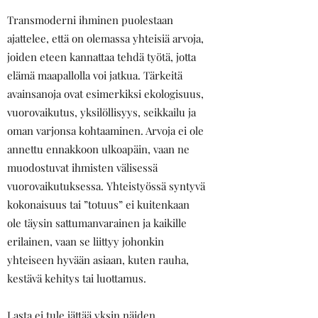
Transmoderni ihminen puolestaan
ajattelee, että on olemassa yhteisiä arvoja,
joiden eteen kannattaa tehdä työtä, jotta
elämä maapallolla voi jatkua. Tärkeitä
avainsanoja ovat esimerkiksi ekologisuus,
vuorovaikutus, yksilöllisyys, seikkailu ja
oman varjonsa kohtaaminen. Arvoja ei ole
annettu ennakkoon ulkoapäin, vaan ne
muodostuvat ihmisten välisessä
vuorovaikutuksessa. Yhteistyössä syntyvä
kokonaisuus tai ”totuus” ei kuitenkaan
ole täysin sattumanvarainen ja kaikille
erilainen, vaan se liittyy johonkin
yhteiseen hyvään asiaan, kuten rauha,
kestävä kehitys tai luottamus.
Lasta ei tule jättää yksin näiden