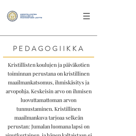
PEDAGOGIIKKA
Kristillisten koulujen ja päiväkotien
toiminnan perustana on kristillinen
maailmankatsomus, ihmiskäsitys ja
arvopohja. Keskeisin arvo on ihmisen
luovuttamattoman arvon
tunnustaminen. Kristillinen
maailmankuva tarjoaa selkeän
perustan: Jumalan luomana lapsi on
ainutkertainen, ja hänen kaltaistaan ei