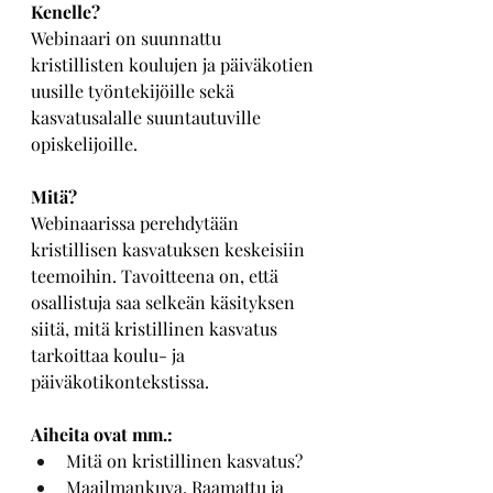
Kenelle?
Webinaari on suunnattu 
kristillisten koulujen ja päiväkotien 
uusille työntekijöille sekä 
kasvatusalalle suuntautuville 
opiskelijoille.
Mitä?
Webinaarissa perehdytään 
kristillisen kasvatuksen keskeisiin 
teemoihin. Tavoitteena on, että 
osallistuja saa selkeän käsityksen 
siitä, mitä kristillinen kasvatus 
tarkoittaa koulu- ja 
päiväkotikontekstissa.
Aiheita ovat mm.:
Mitä on kristillinen kasvatus?
Maailmankuva, Raamattu ja 